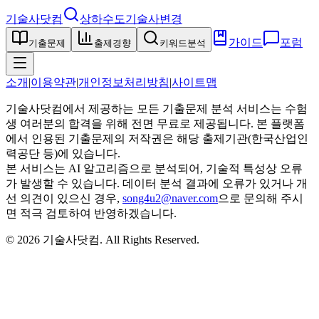
기술사닷컴
상하수도기술사
변경
가이드
포럼
기출문제
출제경향
키워드분석
소개
|
이용약관
|
개인정보처리방침
|
사이트맵
기술사닷컴에서 제공하는 모든 기출문제 분석 서비스는 수험
생 여러분의 합격을 위해 전면 무료로 제공됩니다. 본 플랫폼
에서 인용된 기출문제의 저작권은 해당 출제기관(한국산업인
력공단 등)에 있습니다.
본 서비스는 AI 알고리즘으로 분석되어, 기술적 특성상 오류
가 발생할 수 있습니다. 데이터 분석 결과에 오류가 있거나 개
선 의견이 있으신 경우,
song4u2@naver.com
으로 문의해 주시
면 적극 검토하여 반영하겠습니다.
©
2026
기술사닷컴
. All Rights Reserved.