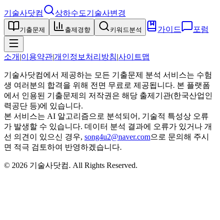
기술사닷컴
상하수도기술사
변경
가이드
포럼
기출문제
출제경향
키워드분석
소개
|
이용약관
|
개인정보처리방침
|
사이트맵
기술사닷컴에서 제공하는 모든 기출문제 분석 서비스는 수험
생 여러분의 합격을 위해 전면 무료로 제공됩니다. 본 플랫폼
에서 인용된 기출문제의 저작권은 해당 출제기관(한국산업인
력공단 등)에 있습니다.
본 서비스는 AI 알고리즘으로 분석되어, 기술적 특성상 오류
가 발생할 수 있습니다. 데이터 분석 결과에 오류가 있거나 개
선 의견이 있으신 경우,
song4u2@naver.com
으로 문의해 주시
면 적극 검토하여 반영하겠습니다.
©
2026
기술사닷컴
. All Rights Reserved.