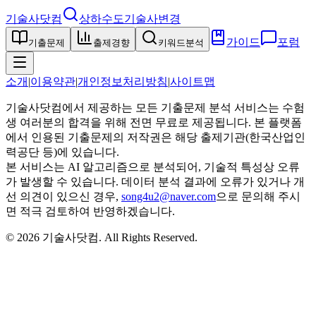
기술사닷컴
상하수도기술사
변경
가이드
포럼
기출문제
출제경향
키워드분석
소개
|
이용약관
|
개인정보처리방침
|
사이트맵
기술사닷컴에서 제공하는 모든 기출문제 분석 서비스는 수험
생 여러분의 합격을 위해 전면 무료로 제공됩니다. 본 플랫폼
에서 인용된 기출문제의 저작권은 해당 출제기관(한국산업인
력공단 등)에 있습니다.
본 서비스는 AI 알고리즘으로 분석되어, 기술적 특성상 오류
가 발생할 수 있습니다. 데이터 분석 결과에 오류가 있거나 개
선 의견이 있으신 경우,
song4u2@naver.com
으로 문의해 주시
면 적극 검토하여 반영하겠습니다.
©
2026
기술사닷컴
. All Rights Reserved.