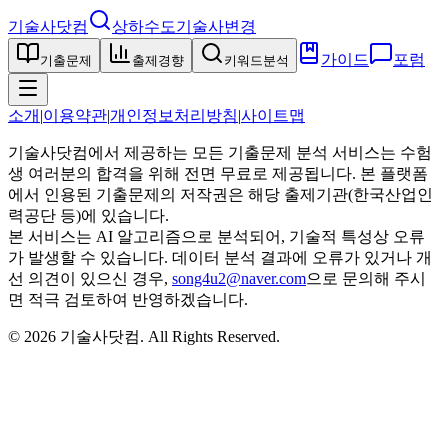
기술사닷컴
상하수도기술사
변경
가이드
포럼
기출문제
출제경향
키워드분석
소개
|
이용약관
|
개인정보처리방침
|
사이트맵
기술사닷컴에서 제공하는 모든 기출문제 분석 서비스는 수험
생 여러분의 합격을 위해 전면 무료로 제공됩니다. 본 플랫폼
에서 인용된 기출문제의 저작권은 해당 출제기관(한국산업인
력공단 등)에 있습니다.
본 서비스는 AI 알고리즘으로 분석되어, 기술적 특성상 오류
가 발생할 수 있습니다. 데이터 분석 결과에 오류가 있거나 개
선 의견이 있으신 경우,
song4u2@naver.com
으로 문의해 주시
면 적극 검토하여 반영하겠습니다.
©
2026
기술사닷컴
. All Rights Reserved.