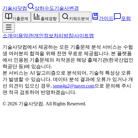
기술사닷컴
상하수도기술사
변경
가이드
포럼
기출문제
출제경향
키워드분석
소개
|
이용약관
|
개인정보처리방침
|
사이트맵
기술사닷컴에서 제공하는 모든 기출문제 분석 서비스는 수험
생 여러분의 합격을 위해 전면 무료로 제공됩니다. 본 플랫폼
에서 인용된 기출문제의 저작권은 해당 출제기관(한국산업인
력공단 등)에 있습니다.
본 서비스는 AI 알고리즘으로 분석되어, 기술적 특성상 오류
가 발생할 수 있습니다. 데이터 분석 결과에 오류가 있거나 개
선 의견이 있으신 경우,
song4u2@naver.com
으로 문의해 주시
면 적극 검토하여 반영하겠습니다.
©
2026
기술사닷컴
. All Rights Reserved.