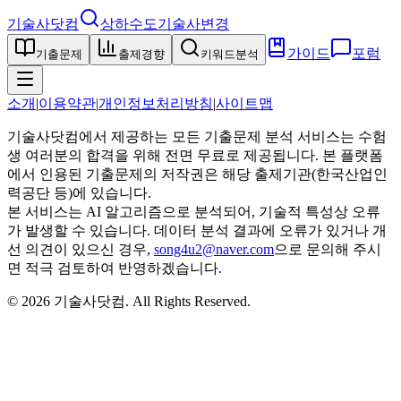
기술사닷컴
상하수도기술사
변경
가이드
포럼
기출문제
출제경향
키워드분석
소개
|
이용약관
|
개인정보처리방침
|
사이트맵
기술사닷컴에서 제공하는 모든 기출문제 분석 서비스는 수험
생 여러분의 합격을 위해 전면 무료로 제공됩니다. 본 플랫폼
에서 인용된 기출문제의 저작권은 해당 출제기관(한국산업인
력공단 등)에 있습니다.
본 서비스는 AI 알고리즘으로 분석되어, 기술적 특성상 오류
가 발생할 수 있습니다. 데이터 분석 결과에 오류가 있거나 개
선 의견이 있으신 경우,
song4u2@naver.com
으로 문의해 주시
면 적극 검토하여 반영하겠습니다.
©
2026
기술사닷컴
. All Rights Reserved.