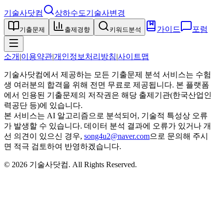
기술사닷컴
상하수도기술사
변경
가이드
포럼
기출문제
출제경향
키워드분석
소개
|
이용약관
|
개인정보처리방침
|
사이트맵
기술사닷컴에서 제공하는 모든 기출문제 분석 서비스는 수험
생 여러분의 합격을 위해 전면 무료로 제공됩니다. 본 플랫폼
에서 인용된 기출문제의 저작권은 해당 출제기관(한국산업인
력공단 등)에 있습니다.
본 서비스는 AI 알고리즘으로 분석되어, 기술적 특성상 오류
가 발생할 수 있습니다. 데이터 분석 결과에 오류가 있거나 개
선 의견이 있으신 경우,
song4u2@naver.com
으로 문의해 주시
면 적극 검토하여 반영하겠습니다.
©
2026
기술사닷컴
. All Rights Reserved.