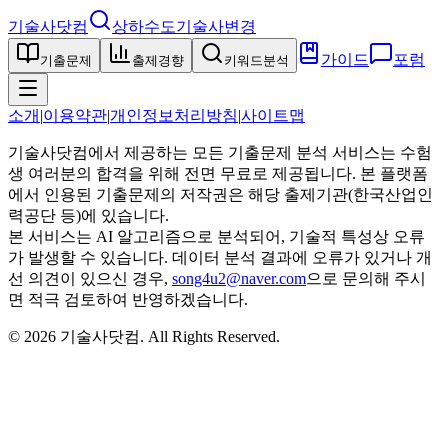
기술사닷컴
상하수도기술사
변경
가이드
포럼
기출문제
출제경향
키워드분석
소개
|
이용약관
|
개인정보처리방침
|
사이트맵
기술사닷컴에서 제공하는 모든 기출문제 분석 서비스는 수험
생 여러분의 합격을 위해 전면 무료로 제공됩니다. 본 플랫폼
에서 인용된 기출문제의 저작권은 해당 출제기관(한국산업인
력공단 등)에 있습니다.
본 서비스는 AI 알고리즘으로 분석되어, 기술적 특성상 오류
가 발생할 수 있습니다. 데이터 분석 결과에 오류가 있거나 개
선 의견이 있으신 경우,
song4u2@naver.com
으로 문의해 주시
면 적극 검토하여 반영하겠습니다.
©
2026
기술사닷컴
. All Rights Reserved.