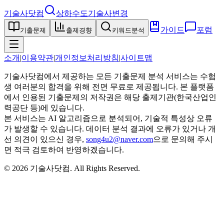
기술사닷컴
상하수도기술사
변경
가이드
포럼
기출문제
출제경향
키워드분석
소개
|
이용약관
|
개인정보처리방침
|
사이트맵
기술사닷컴에서 제공하는 모든 기출문제 분석 서비스는 수험
생 여러분의 합격을 위해 전면 무료로 제공됩니다. 본 플랫폼
에서 인용된 기출문제의 저작권은 해당 출제기관(한국산업인
력공단 등)에 있습니다.
본 서비스는 AI 알고리즘으로 분석되어, 기술적 특성상 오류
가 발생할 수 있습니다. 데이터 분석 결과에 오류가 있거나 개
선 의견이 있으신 경우,
song4u2@naver.com
으로 문의해 주시
면 적극 검토하여 반영하겠습니다.
©
2026
기술사닷컴
. All Rights Reserved.