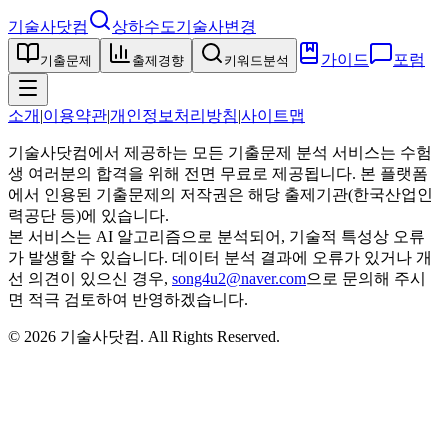
기술사닷컴
상하수도기술사
변경
가이드
포럼
기출문제
출제경향
키워드분석
소개
|
이용약관
|
개인정보처리방침
|
사이트맵
기술사닷컴에서 제공하는 모든 기출문제 분석 서비스는 수험
생 여러분의 합격을 위해 전면 무료로 제공됩니다. 본 플랫폼
에서 인용된 기출문제의 저작권은 해당 출제기관(한국산업인
력공단 등)에 있습니다.
본 서비스는 AI 알고리즘으로 분석되어, 기술적 특성상 오류
가 발생할 수 있습니다. 데이터 분석 결과에 오류가 있거나 개
선 의견이 있으신 경우,
song4u2@naver.com
으로 문의해 주시
면 적극 검토하여 반영하겠습니다.
©
2026
기술사닷컴
. All Rights Reserved.