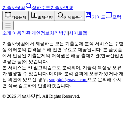
기술사닷컴
상하수도기술사
변경
가이드
포럼
기출문제
출제경향
키워드분석
소개
|
이용약관
|
개인정보처리방침
|
사이트맵
기술사닷컴에서 제공하는 모든 기출문제 분석 서비스는 수험
생 여러분의 합격을 위해 전면 무료로 제공됩니다. 본 플랫폼
에서 인용된 기출문제의 저작권은 해당 출제기관(한국산업인
력공단 등)에 있습니다.
본 서비스는 AI 알고리즘으로 분석되어, 기술적 특성상 오류
가 발생할 수 있습니다. 데이터 분석 결과에 오류가 있거나 개
선 의견이 있으신 경우,
song4u2@naver.com
으로 문의해 주시
면 적극 검토하여 반영하겠습니다.
©
2026
기술사닷컴
. All Rights Reserved.