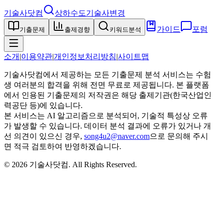
기술사닷컴
상하수도기술사
변경
가이드
포럼
기출문제
출제경향
키워드분석
소개
|
이용약관
|
개인정보처리방침
|
사이트맵
기술사닷컴에서 제공하는 모든 기출문제 분석 서비스는 수험
생 여러분의 합격을 위해 전면 무료로 제공됩니다. 본 플랫폼
에서 인용된 기출문제의 저작권은 해당 출제기관(한국산업인
력공단 등)에 있습니다.
본 서비스는 AI 알고리즘으로 분석되어, 기술적 특성상 오류
가 발생할 수 있습니다. 데이터 분석 결과에 오류가 있거나 개
선 의견이 있으신 경우,
song4u2@naver.com
으로 문의해 주시
면 적극 검토하여 반영하겠습니다.
©
2026
기술사닷컴
. All Rights Reserved.