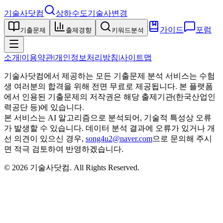
기술사닷컴
상하수도기술사
변경
가이드
포럼
기출문제
출제경향
키워드분석
소개
|
이용약관
|
개인정보처리방침
|
사이트맵
기술사닷컴에서 제공하는 모든 기출문제 분석 서비스는 수험
생 여러분의 합격을 위해 전면 무료로 제공됩니다. 본 플랫폼
에서 인용된 기출문제의 저작권은 해당 출제기관(한국산업인
력공단 등)에 있습니다.
본 서비스는 AI 알고리즘으로 분석되어, 기술적 특성상 오류
가 발생할 수 있습니다. 데이터 분석 결과에 오류가 있거나 개
선 의견이 있으신 경우,
song4u2@naver.com
으로 문의해 주시
면 적극 검토하여 반영하겠습니다.
©
2026
기술사닷컴
. All Rights Reserved.