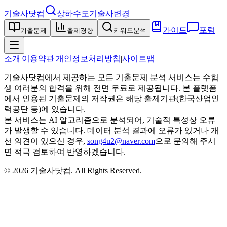
기술사닷컴
상하수도기술사
변경
가이드
포럼
기출문제
출제경향
키워드분석
소개
|
이용약관
|
개인정보처리방침
|
사이트맵
기술사닷컴에서 제공하는 모든 기출문제 분석 서비스는 수험
생 여러분의 합격을 위해 전면 무료로 제공됩니다. 본 플랫폼
에서 인용된 기출문제의 저작권은 해당 출제기관(한국산업인
력공단 등)에 있습니다.
본 서비스는 AI 알고리즘으로 분석되어, 기술적 특성상 오류
가 발생할 수 있습니다. 데이터 분석 결과에 오류가 있거나 개
선 의견이 있으신 경우,
song4u2@naver.com
으로 문의해 주시
면 적극 검토하여 반영하겠습니다.
©
2026
기술사닷컴
. All Rights Reserved.