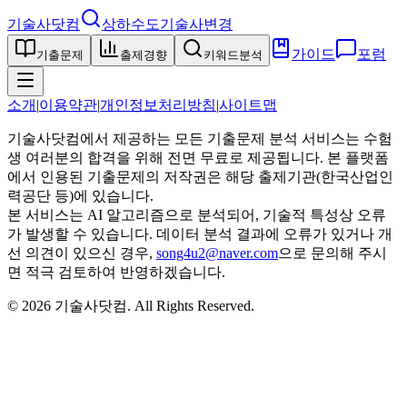
기술사닷컴
상하수도기술사
변경
가이드
포럼
기출문제
출제경향
키워드분석
소개
|
이용약관
|
개인정보처리방침
|
사이트맵
기술사닷컴에서 제공하는 모든 기출문제 분석 서비스는 수험
생 여러분의 합격을 위해 전면 무료로 제공됩니다. 본 플랫폼
에서 인용된 기출문제의 저작권은 해당 출제기관(한국산업인
력공단 등)에 있습니다.
본 서비스는 AI 알고리즘으로 분석되어, 기술적 특성상 오류
가 발생할 수 있습니다. 데이터 분석 결과에 오류가 있거나 개
선 의견이 있으신 경우,
song4u2@naver.com
으로 문의해 주시
면 적극 검토하여 반영하겠습니다.
©
2026
기술사닷컴
. All Rights Reserved.