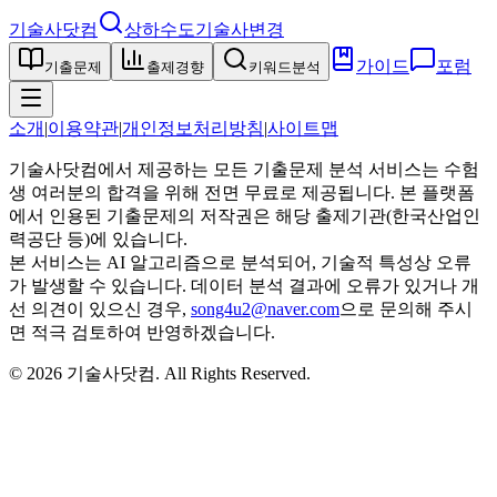
기술사닷컴
상하수도기술사
변경
가이드
포럼
기출문제
출제경향
키워드분석
소개
|
이용약관
|
개인정보처리방침
|
사이트맵
기술사닷컴에서 제공하는 모든 기출문제 분석 서비스는 수험
생 여러분의 합격을 위해 전면 무료로 제공됩니다. 본 플랫폼
에서 인용된 기출문제의 저작권은 해당 출제기관(한국산업인
력공단 등)에 있습니다.
본 서비스는 AI 알고리즘으로 분석되어, 기술적 특성상 오류
가 발생할 수 있습니다. 데이터 분석 결과에 오류가 있거나 개
선 의견이 있으신 경우,
song4u2@naver.com
으로 문의해 주시
면 적극 검토하여 반영하겠습니다.
©
2026
기술사닷컴
. All Rights Reserved.