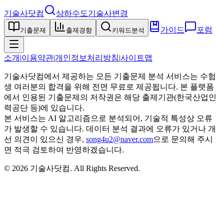
기술사닷컴
상하수도기술사
변경
가이드
포럼
기출문제
출제경향
키워드분석
소개
|
이용약관
|
개인정보처리방침
|
사이트맵
기술사닷컴에서 제공하는 모든 기출문제 분석 서비스는 수험
생 여러분의 합격을 위해 전면 무료로 제공됩니다. 본 플랫폼
에서 인용된 기출문제의 저작권은 해당 출제기관(한국산업인
력공단 등)에 있습니다.
본 서비스는 AI 알고리즘으로 분석되어, 기술적 특성상 오류
가 발생할 수 있습니다. 데이터 분석 결과에 오류가 있거나 개
선 의견이 있으신 경우,
song4u2@naver.com
으로 문의해 주시
면 적극 검토하여 반영하겠습니다.
©
2026
기술사닷컴
. All Rights Reserved.