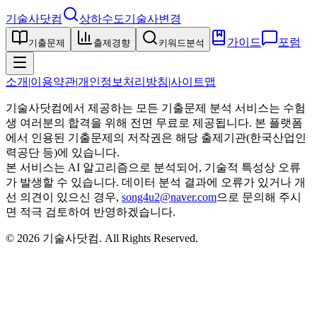
기술사닷컴
상하수도기술사
변경
가이드
포럼
기출문제
출제경향
키워드분석
소개
|
이용약관
|
개인정보처리방침
|
사이트맵
기술사닷컴에서 제공하는 모든 기출문제 분석 서비스는 수험
생 여러분의 합격을 위해 전면 무료로 제공됩니다. 본 플랫폼
에서 인용된 기출문제의 저작권은 해당 출제기관(한국산업인
력공단 등)에 있습니다.
본 서비스는 AI 알고리즘으로 분석되어, 기술적 특성상 오류
가 발생할 수 있습니다. 데이터 분석 결과에 오류가 있거나 개
선 의견이 있으신 경우,
song4u2@naver.com
으로 문의해 주시
면 적극 검토하여 반영하겠습니다.
©
2026
기술사닷컴
. All Rights Reserved.