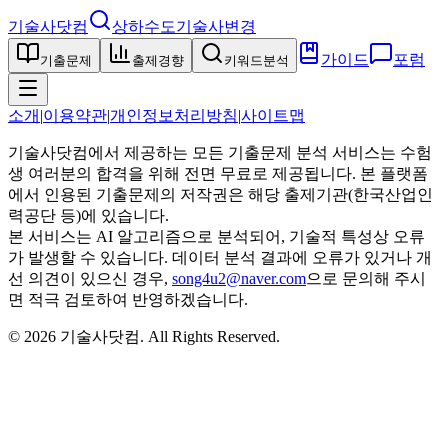
기술사닷컴
상하수도기술사
변경
가이드
포럼
기출문제
출제경향
키워드분석
소개
|
이용약관
|
개인정보처리방침
|
사이트맵
기술사닷컴에서 제공하는 모든 기출문제 분석 서비스는 수험
생 여러분의 합격을 위해 전면 무료로 제공됩니다. 본 플랫폼
에서 인용된 기출문제의 저작권은 해당 출제기관(한국산업인
력공단 등)에 있습니다.
본 서비스는 AI 알고리즘으로 분석되어, 기술적 특성상 오류
가 발생할 수 있습니다. 데이터 분석 결과에 오류가 있거나 개
선 의견이 있으신 경우,
song4u2@naver.com
으로 문의해 주시
면 적극 검토하여 반영하겠습니다.
©
2026
기술사닷컴
. All Rights Reserved.