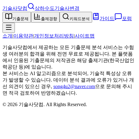
기술사닷컴
상하수도기술사
변경
가이드
포럼
기출문제
출제경향
키워드분석
소개
|
이용약관
|
개인정보처리방침
|
사이트맵
기술사닷컴에서 제공하는 모든 기출문제 분석 서비스는 수험
생 여러분의 합격을 위해 전면 무료로 제공됩니다. 본 플랫폼
에서 인용된 기출문제의 저작권은 해당 출제기관(한국산업인
력공단 등)에 있습니다.
본 서비스는 AI 알고리즘으로 분석되어, 기술적 특성상 오류
가 발생할 수 있습니다. 데이터 분석 결과에 오류가 있거나 개
선 의견이 있으신 경우,
song4u2@naver.com
으로 문의해 주시
면 적극 검토하여 반영하겠습니다.
©
2026
기술사닷컴
. All Rights Reserved.