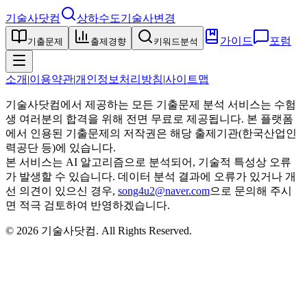
기술사닷컴
상하수도기술사
변경
가이드
포럼
기출문제
출제경향
키워드분석
소개
|
이용약관
|
개인정보처리방침
|
사이트맵
기술사닷컴에서 제공하는 모든 기출문제 분석 서비스는 수험
생 여러분의 합격을 위해 전면 무료로 제공됩니다. 본 플랫폼
에서 인용된 기출문제의 저작권은 해당 출제기관(한국산업인
력공단 등)에 있습니다.
본 서비스는 AI 알고리즘으로 분석되어, 기술적 특성상 오류
가 발생할 수 있습니다. 데이터 분석 결과에 오류가 있거나 개
선 의견이 있으신 경우,
song4u2@naver.com
으로 문의해 주시
면 적극 검토하여 반영하겠습니다.
©
2026
기술사닷컴
. All Rights Reserved.