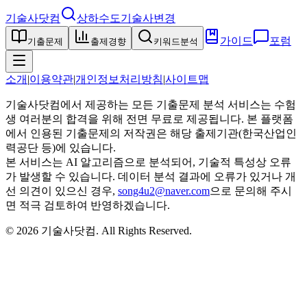
기술사닷컴
상하수도기술사
변경
가이드
포럼
기출문제
출제경향
키워드분석
소개
|
이용약관
|
개인정보처리방침
|
사이트맵
기술사닷컴에서 제공하는 모든 기출문제 분석 서비스는 수험
생 여러분의 합격을 위해 전면 무료로 제공됩니다. 본 플랫폼
에서 인용된 기출문제의 저작권은 해당 출제기관(한국산업인
력공단 등)에 있습니다.
본 서비스는 AI 알고리즘으로 분석되어, 기술적 특성상 오류
가 발생할 수 있습니다. 데이터 분석 결과에 오류가 있거나 개
선 의견이 있으신 경우,
song4u2@naver.com
으로 문의해 주시
면 적극 검토하여 반영하겠습니다.
©
2026
기술사닷컴
. All Rights Reserved.