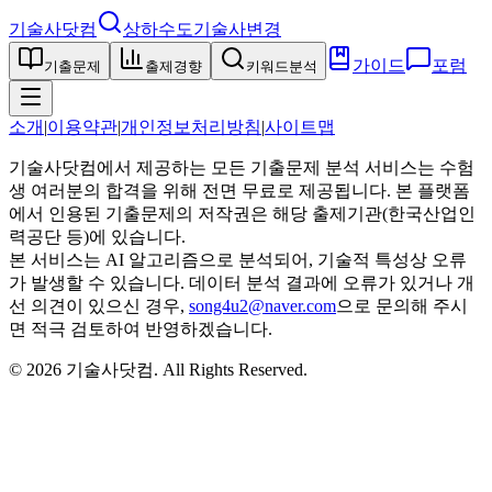
기술사닷컴
상하수도기술사
변경
가이드
포럼
기출문제
출제경향
키워드분석
소개
|
이용약관
|
개인정보처리방침
|
사이트맵
기술사닷컴에서 제공하는 모든 기출문제 분석 서비스는 수험
생 여러분의 합격을 위해 전면 무료로 제공됩니다. 본 플랫폼
에서 인용된 기출문제의 저작권은 해당 출제기관(한국산업인
력공단 등)에 있습니다.
본 서비스는 AI 알고리즘으로 분석되어, 기술적 특성상 오류
가 발생할 수 있습니다. 데이터 분석 결과에 오류가 있거나 개
선 의견이 있으신 경우,
song4u2@naver.com
으로 문의해 주시
면 적극 검토하여 반영하겠습니다.
©
2026
기술사닷컴
. All Rights Reserved.