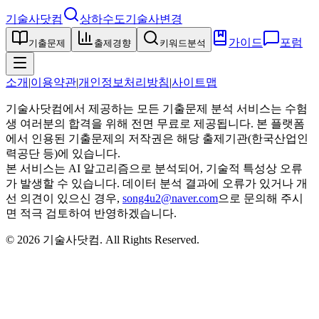
기술사닷컴
상하수도기술사
변경
가이드
포럼
기출문제
출제경향
키워드분석
소개
|
이용약관
|
개인정보처리방침
|
사이트맵
기술사닷컴에서 제공하는 모든 기출문제 분석 서비스는 수험
생 여러분의 합격을 위해 전면 무료로 제공됩니다. 본 플랫폼
에서 인용된 기출문제의 저작권은 해당 출제기관(한국산업인
력공단 등)에 있습니다.
본 서비스는 AI 알고리즘으로 분석되어, 기술적 특성상 오류
가 발생할 수 있습니다. 데이터 분석 결과에 오류가 있거나 개
선 의견이 있으신 경우,
song4u2@naver.com
으로 문의해 주시
면 적극 검토하여 반영하겠습니다.
©
2026
기술사닷컴
. All Rights Reserved.