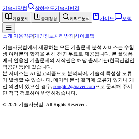
기술사닷컴
상하수도기술사
변경
가이드
포럼
기출문제
출제경향
키워드분석
소개
|
이용약관
|
개인정보처리방침
|
사이트맵
기술사닷컴에서 제공하는 모든 기출문제 분석 서비스는 수험
생 여러분의 합격을 위해 전면 무료로 제공됩니다. 본 플랫폼
에서 인용된 기출문제의 저작권은 해당 출제기관(한국산업인
력공단 등)에 있습니다.
본 서비스는 AI 알고리즘으로 분석되어, 기술적 특성상 오류
가 발생할 수 있습니다. 데이터 분석 결과에 오류가 있거나 개
선 의견이 있으신 경우,
song4u2@naver.com
으로 문의해 주시
면 적극 검토하여 반영하겠습니다.
©
2026
기술사닷컴
. All Rights Reserved.