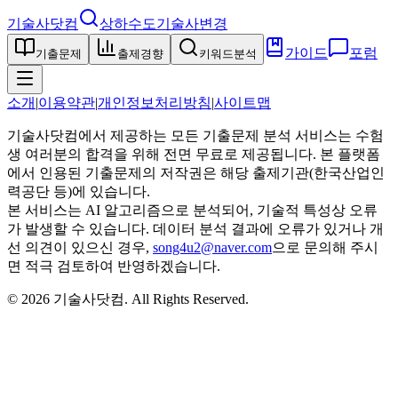
기술사닷컴
상하수도기술사
변경
가이드
포럼
기출문제
출제경향
키워드분석
소개
|
이용약관
|
개인정보처리방침
|
사이트맵
기술사닷컴에서 제공하는 모든 기출문제 분석 서비스는 수험
생 여러분의 합격을 위해 전면 무료로 제공됩니다. 본 플랫폼
에서 인용된 기출문제의 저작권은 해당 출제기관(한국산업인
력공단 등)에 있습니다.
본 서비스는 AI 알고리즘으로 분석되어, 기술적 특성상 오류
가 발생할 수 있습니다. 데이터 분석 결과에 오류가 있거나 개
선 의견이 있으신 경우,
song4u2@naver.com
으로 문의해 주시
면 적극 검토하여 반영하겠습니다.
©
2026
기술사닷컴
. All Rights Reserved.