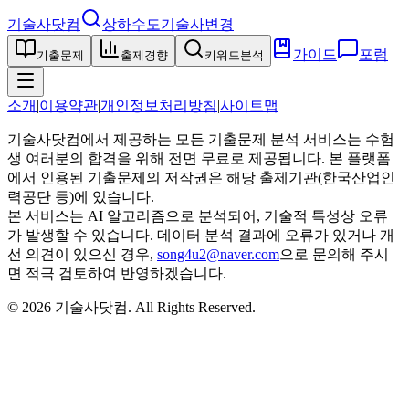
기술사닷컴
상하수도기술사
변경
가이드
포럼
기출문제
출제경향
키워드분석
소개
|
이용약관
|
개인정보처리방침
|
사이트맵
기술사닷컴에서 제공하는 모든 기출문제 분석 서비스는 수험
생 여러분의 합격을 위해 전면 무료로 제공됩니다. 본 플랫폼
에서 인용된 기출문제의 저작권은 해당 출제기관(한국산업인
력공단 등)에 있습니다.
본 서비스는 AI 알고리즘으로 분석되어, 기술적 특성상 오류
가 발생할 수 있습니다. 데이터 분석 결과에 오류가 있거나 개
선 의견이 있으신 경우,
song4u2@naver.com
으로 문의해 주시
면 적극 검토하여 반영하겠습니다.
©
2026
기술사닷컴
. All Rights Reserved.