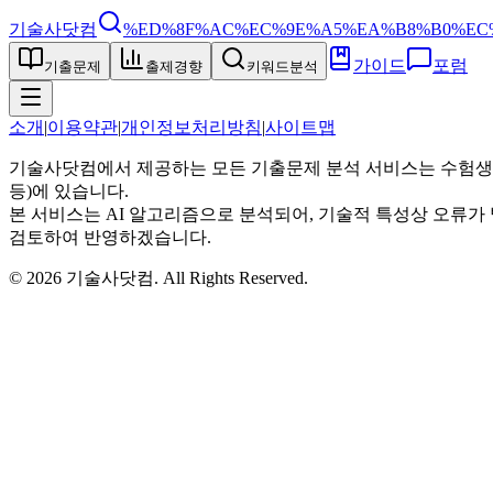
기술사닷컴
%ED%8F%AC%EC%9E%A5%EA%B8%B0%EC
가이드
포럼
기출문제
출제경향
키워드분석
소개
|
이용약관
|
개인정보처리방침
|
사이트맵
기술사닷컴에서 제공하는 모든 기출문제 분석 서비스는 수험생
등)에 있습니다.
본 서비스는 AI 알고리즘으로 분석되어, 기술적 특성상 오류가 
검토하여 반영하겠습니다.
©
2026
기술사닷컴
. All Rights Reserved.