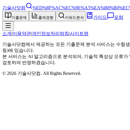
기술사닷컴
%ED%8F%AC%EC%9E%A5%EA%B8%B0%EC
가이드
포럼
기출문제
출제경향
키워드분석
소개
|
이용약관
|
개인정보처리방침
|
사이트맵
기술사닷컴에서 제공하는 모든 기출문제 분석 서비스는 수험생
등)에 있습니다.
본 서비스는 AI 알고리즘으로 분석되어, 기술적 특성상 오류가 
검토하여 반영하겠습니다.
©
2026
기술사닷컴
. All Rights Reserved.