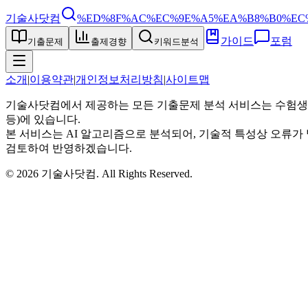
기술사닷컴
%ED%8F%AC%EC%9E%A5%EA%B8%B0%EC
가이드
포럼
기출문제
출제경향
키워드분석
소개
|
이용약관
|
개인정보처리방침
|
사이트맵
기술사닷컴에서 제공하는 모든 기출문제 분석 서비스는 수험생
등)에 있습니다.
본 서비스는 AI 알고리즘으로 분석되어, 기술적 특성상 오류가 
검토하여 반영하겠습니다.
©
2026
기술사닷컴
. All Rights Reserved.