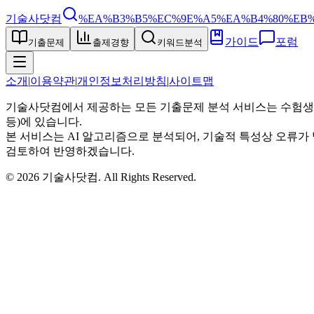
기술사닷컴
%EA%B3%B5%EC%9E%A5%EA%B4%80%EB
가이드
포럼
기출문제
출제경향
키워드분석
소개
|
이용약관
|
개인정보처리방침
|
사이트맵
기술사닷컴에서 제공하는 모든 기출문제 분석 서비스는 수험생
등)에 있습니다.
본 서비스는 AI 알고리즘으로 분석되어, 기술적 특성상 오류가 
검토하여 반영하겠습니다.
©
2026
기술사닷컴
. All Rights Reserved.