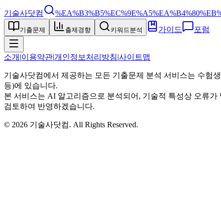
기술사닷컴
%EA%B3%B5%EC%9E%A5%EA%B4%80%EB
가이드
포럼
기출문제
출제경향
키워드분석
소개
|
이용약관
|
개인정보처리방침
|
사이트맵
기술사닷컴에서 제공하는 모든 기출문제 분석 서비스는 수험생
등)에 있습니다.
본 서비스는 AI 알고리즘으로 분석되어, 기술적 특성상 오류가 
검토하여 반영하겠습니다.
©
2026
기술사닷컴
. All Rights Reserved.