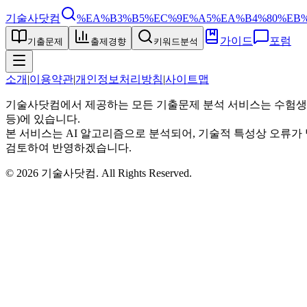
기술사닷컴
%EA%B3%B5%EC%9E%A5%EA%B4%80%EB
가이드
포럼
기출문제
출제경향
키워드분석
소개
|
이용약관
|
개인정보처리방침
|
사이트맵
기술사닷컴에서 제공하는 모든 기출문제 분석 서비스는 수험생
등)에 있습니다.
본 서비스는 AI 알고리즘으로 분석되어, 기술적 특성상 오류가 
검토하여 반영하겠습니다.
©
2026
기술사닷컴
. All Rights Reserved.