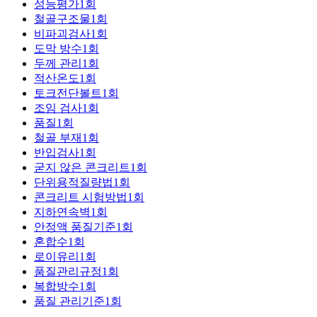
성능평가
1
회
철골구조물
1
회
비파괴검사
1
회
도막 방수
1
회
두께 관리
1
회
적산온도
1
회
토크전단볼트
1
회
조임 검사
1
회
품질
1
회
철골 부재
1
회
반입검사
1
회
굳지 않은 콘크리트
1
회
단위용적질량법
1
회
콘크리트 시험방법
1
회
지하연속벽
1
회
안정액 품질기준
1
회
혼합수
1
회
로이유리
1
회
품질관리규정
1
회
복합방수
1
회
품질 관리기준
1
회