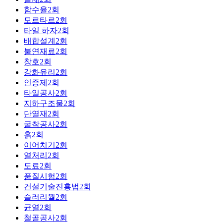
함수율
2
회
모르타르
2
회
타일 하자
2
회
배합설계
2
회
불연재료
2
회
창호
2
회
강화유리
2
회
인증제
2
회
타일공사
2
회
지하구조물
2
회
단열재
2
회
굴착공사
2
회
흙
2
회
이어치기
2
회
열처리
2
회
도료
2
회
품질시험
2
회
건설기술진흥법
2
회
슬러리월
2
회
균열
2
회
철골공사
2
회