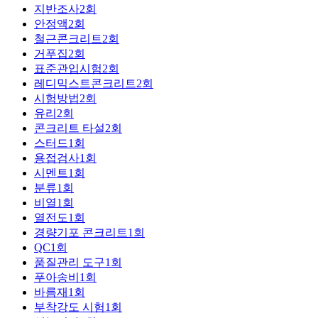
지반조사
2
회
안정액
2
회
철근콘크리트
2
회
거푸집
2
회
표준관입시험
2
회
레디믹스트콘크리트
2
회
시험방법
2
회
유리
2
회
콘크리트 타설
2
회
스터드
1
회
용접검사
1
회
시멘트
1
회
분류
1
회
비열
1
회
열전도
1
회
경량기포 콘크리트
1
회
QC
1
회
품질관리 도구
1
회
푸아송비
1
회
바름재
1
회
부착강도 시험
1
회