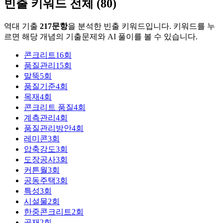
빈출 키워드 전체 (
80
)
역대 기출
217
문항
을 분석한 빈출 키워드입니다. 키워드를 누
르면 해당 개념의 기출문제와 AI 풀이를 볼 수 있습니다.
콘크리트
16
회
품질관리
15
회
말뚝
5
회
품질기준
4
회
목재
4
회
콘크리트 품질
4
회
계측관리
4
회
품질관리방안
4
회
레미콘
3
회
압축강도
3
회
도장공사
3
회
커튼월
3
회
공동주택
3
회
특성
3
회
시설물
2
회
한중콘크리트
2
회
골재
2
회